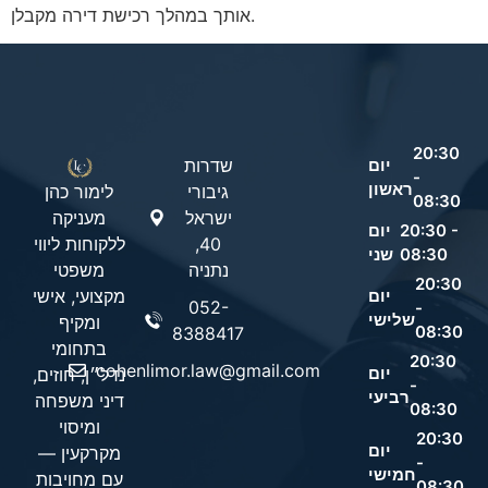
אותך במהלך רכישת דירה מקבלן.
20:30
יום
שדרות
-
ראשון
גיבורי
לימור כהן
08:30
ישראל
מעניקה
20:30 -
יום
40,
ללקוחות ליווי
08:30
שני
נתניה
משפטי
20:30
יום
מקצועי, אישי
052-
-
שלישי
ומקיף
08:30
8388417
בתחומי
20:30
cohenlimor.law@gmail.com
יום
נדל״ן, חוזים,
-
רביעי
דיני משפחה
08:30
ומיסוי
20:30
יום
מקרקעין —
-
חמישי
עם מחויבות
08:30